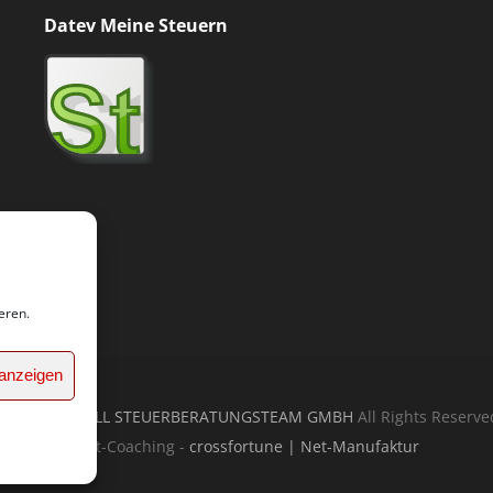
Datev Meine Steuern
eren.
 anzeigen
 2026
AKTUELL STEUERBERATUNGSTEAM GMBH
All Rights Reserve
Net-Coaching -
crossfortune | Net-Manufaktur